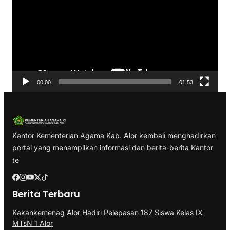
m
u
t
a
r
V
00:00
01:53
i
d
e
o
Kantor Kementerian Agama Kab. Alor kembali menghadirkan
portal yang menampilkan informasi dan berita-berita Kantor
te
Berita Terbaru
Kakankemenag Alor Hadiri Pelepasan 187 Siswa Kelas IX
MTsN 1 Alor