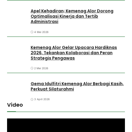
Apel Kehadiran; Kemenag Alor Dorong
Optimalisasi Kinerja dan Tertib
Administrasi
4 Mei 2026
Kemenag Alor Gelar Upacara Hardiknas
2026, Tekankan Kolaborasi dan Peran
Strategis Pengawas
2 Mei 2026
Gema Idulfitri Kemenag Alor Berbagi Kasih,
Perkuat Silaturahmi
3 April 2026
Video
P
e