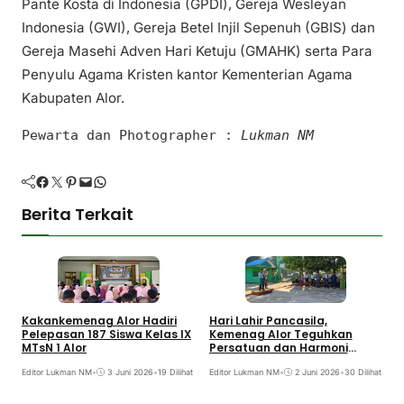
Pante Kosta di Indonesia (GPDI), Gereja Wesleyan
Indonesia (GWI), Gereja Betel Injil Sepenuh (GBIS) dan
Gereja Masehi Adven Hari Ketuju (GMAHK) serta Para
Penyulu Agama Kristen kantor Kementerian Agama
Kabupaten Alor.
Pewarta dan Photographer :
Lukman NM
Facebook
Twitter
Pinterest
Mail
WhatsApp
Berita Terkait
Kakankemenag Alor Hadiri
Hari Lahir Pancasila,
A
Pelepasan 187 Siswa Kelas IX
Kemenag Alor Teguhkan
A
MTsN 1 Alor
Persatuan dan Harmoni
K
Keagamaan
A
Editor Lukman NM
•
3 Juni 2026
•
19 Dilihat
Editor Lukman NM
•
2 Juni 2026
•
30 Dilihat
E