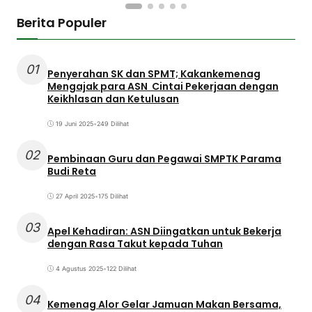
Berita Populer
01
Penyerahan SK dan SPMT; Kakankemenag
Mengajak para ASN Cintai Pekerjaan dengan
Keikhlasan dan Ketulusan
19 Juni 2025
•
249 Dilihat
02
Pembinaan Guru dan Pegawai SMPTK Parama
Budi Reta
27 April 2025
•
175 Dilihat
03
Apel Kehadiran: ASN Diingatkan untuk Bekerja
dengan Rasa Takut kepada Tuhan
4 Agustus 2025
•
122 Dilihat
04
Kemenag Alor Gelar Jamuan Makan Bersama,