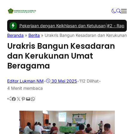
 Pekerjaan dengan Keikhlasan dan Ketulusan
|
#2 -
Rapat Evaluasi 
Beranda
»
Berita
»
Urakris Bangun Kesadaran dan Kerukunan U
Urakris Bangun Kesadaran
dan Kerukunan Umat
Beragama
Editor Lukman NM
•
30 Mei 2025
•
112
Dilihat
•
4 Menit membaca
Facebook
Twitter
Pinterest
Mail
WhatsApp