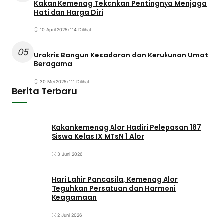
Kakan Kemenag Tekankan Pentingnya Menjaga
Hati dan Harga Diri
10 April 2025
•
114 Dilihat
05
Urakris Bangun Kesadaran dan Kerukunan Umat
Beragama
30 Mei 2025
•
111 Dilihat
Berita Terbaru
Kakankemenag Alor Hadiri Pelepasan 187
Siswa Kelas IX MTsN 1 Alor
3 Juni 2026
Hari Lahir Pancasila, Kemenag Alor
Teguhkan Persatuan dan Harmoni
Keagamaan
2 Juni 2026