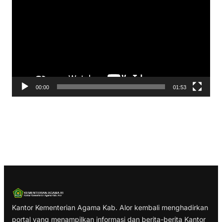
e
m
u
t
a
r
V
00:00
01:53
i
d
e
o
Kantor Kementerian Agama Kab. Alor kembali menghadirkan
portal yang menampilkan informasi dan berita-berita Kantor