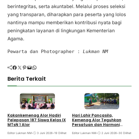
berintegritas, serta akuntabel. Melalui proses seleksi
yang transparan, diharapkan para peserta yang lolos
nantinya mampu memberikan kontribusi nyata bagi
peningkatan layanan di lingkungan Kementerian
Agama.
Pewarta dan Photographer :
Lukman NM
Facebook
Twitter
Pinterest
Mail
WhatsApp
Berita Terkait
Kakankemenag Alor Hadiri
Hari Lahir Pancasila,
A
Pelepasan 187 Siswa Kelas IX
Kemenag Alor Teguhkan
A
MTsN 1 Alor
Persatuan dan Harmoni
K
Keagamaan
A
Editor Lukman NM
•
3 Juni 2026
•
19 Dilihat
Editor Lukman NM
•
2 Juni 2026
•
30 Dilihat
E