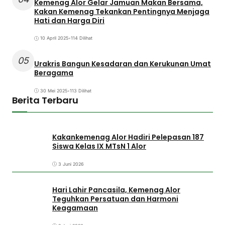
Kemenag Alor Gelar Jamuan Makan Bersama,
Kakan Kemenag Tekankan Pentingnya Menjaga
Hati dan Harga Diri
10 April 2025
•
114 Dilihat
05
Urakris Bangun Kesadaran dan Kerukunan Umat
Beragama
30 Mei 2025
•
113 Dilihat
Berita Terbaru
Kakankemenag Alor Hadiri Pelepasan 187
Siswa Kelas IX MTsN 1 Alor
3 Juni 2026
Hari Lahir Pancasila, Kemenag Alor
Teguhkan Persatuan dan Harmoni
Keagamaan