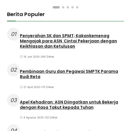
Berita Populer
01
Penyerahan SK dan SPMT; Kakankemenag
Mengajak para ASN Cintai Pekerjaan dengan
Keikhlasan dan Ketulusan
19 Juni 2025
•
249 Dilihat
02
Pembinaan Guru dan Pegawai SMPTK Parama
Budi Reta
27 April 2025
•
175 Dilihat
03
Apel Kehadiran: ASN Diingatkan untuk Bekerja
dengan Rasa Takut kepada Tuhan
4 Agustus 2025
•
122 Dilihat
04