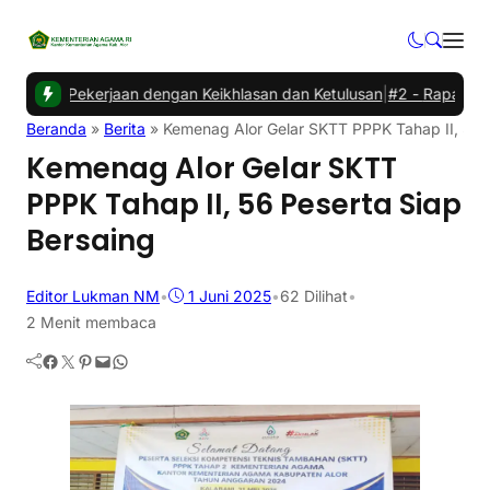
i Pekerjaan dengan Keikhlasan dan Ketulusan
|
#2 -
Rapat Evaluasi
Beranda
»
Berita
»
Kemenag Alor Gelar SKTT PPPK Tahap II, 56 
Kemenag Alor Gelar SKTT
PPPK Tahap II, 56 Peserta Siap
Bersaing
Editor Lukman NM
•
1 Juni 2025
•
62
Dilihat
•
2 Menit membaca
Facebook
Twitter
Pinterest
Mail
WhatsApp