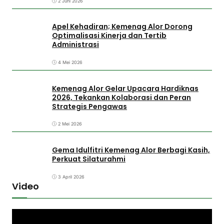
2 Juni 2026
Apel Kehadiran; Kemenag Alor Dorong
Optimalisasi Kinerja dan Tertib
Administrasi
4 Mei 2026
Kemenag Alor Gelar Upacara Hardiknas
2026, Tekankan Kolaborasi dan Peran
Strategis Pengawas
2 Mei 2026
Gema Idulfitri Kemenag Alor Berbagi Kasih,
Perkuat Silaturahmi
3 April 2026
Video
P