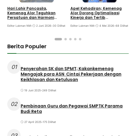
Hari Lahir Pancasila,
Apel Kehadiran; Kemenag
K
Kemenag Alor Teguhkan
Alor Dorong Optimalisasi
H
Persatuan dan Harmoni
Kinerja dan Tertib
K
Keagamaan
Administrasi
S
Editor Lukman NM
•
2 Juni 2026
•
30 Dilihat
Editor Lukman NM
•
4 Mei 2026
•
68 Dilihat
E
Berita Populer
01
Penyerahan SK dan SPMT; Kakankemenag
Mengajak para ASN Cintai Pekerjaan dengan
Keikhlasan dan Ketulusan
19 Juni 2025
•
249 Dilihat
02
Pembinaan Guru dan Pegawai SMPTK Parama
Budi Reta
27 April 2025
•
175 Dilihat
03