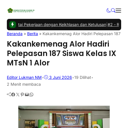
tai Pekerjaan dengan Keikhlasan dan Ketulusan
|
#2 -
Rapat Evalua
Beranda
»
Berita
»
Kakankemenag Alor Hadiri Pelepasan 187 Sis
Kakankemenag Alor Hadiri
Pelepasan 187 Siswa Kelas IX
MTsN 1 Alor
Editor Lukman NM
•
3 Juni 2026
•
19
Dilihat
•
2 Menit membaca
Facebook
Twitter
Pinterest
Mail
WhatsApp