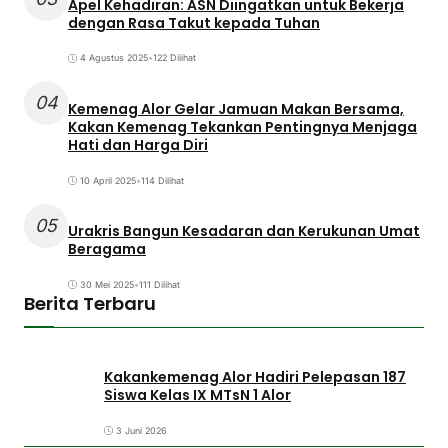
Apel Kehadiran: ASN Diingatkan untuk Bekerja
dengan Rasa Takut kepada Tuhan
4 Agustus 2025
•
122 Dilihat
04
Kemenag Alor Gelar Jamuan Makan Bersama,
Kakan Kemenag Tekankan Pentingnya Menjaga
Hati dan Harga Diri
10 April 2025
•
114 Dilihat
05
Urakris Bangun Kesadaran dan Kerukunan Umat
Beragama
30 Mei 2025
•
111 Dilihat
Berita Terbaru
Kakankemenag Alor Hadiri Pelepasan 187
Siswa Kelas IX MTsN 1 Alor
3 Juni 2026