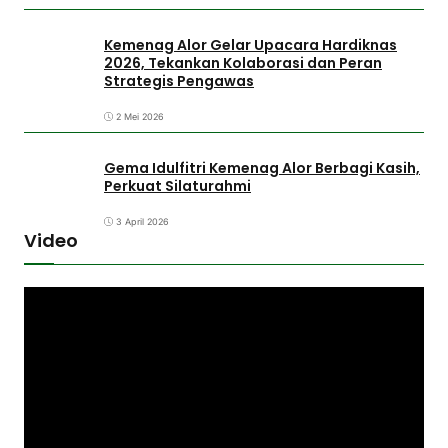
Kemenag Alor Gelar Upacara Hardiknas
2026, Tekankan Kolaborasi dan Peran
Strategis Pengawas
2 Mei 2026
Gema Idulfitri Kemenag Alor Berbagi Kasih,
Perkuat Silaturahmi
3 April 2026
Video
P
e
m
u
t
a