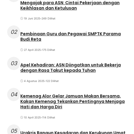
Mengajak para ASN Cintai Pekerjaan dengan
Keikhlasan dan Ketulusan
19 Juni 2025
•
249 Dilihat
02
Pembinaan Guru dan Pegawai SMPTK Parama
Budi Reta
27 April 2025
•
175 Dilihat
03
Apel Kehadiran: ASN Diingatkan untuk Bekerja
dengan Rasa Takut kepada Tuhan
4 Agustus 2025
•
122 Dilihat
04
Kemenag Alor Gelar Jamuan Makan Bersama,
Kakan Kemenag Tekankan Pentingnya Menjaga
Hati dan Harga Diri
10 April 2025
•
114 Dilihat
05
Urakris Bangun Kesadaran dan Kerukunan Umat