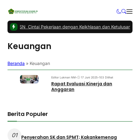
a ASN Cintai Pekerjaan dengan Keikhlasan dan Ketulusan
|
#2 -
Ra
Keuangan
Beranda
»
Keuangan
Editor Lukman NM
•
17 Juni 2025
•
103 Dilihat
Rapat Evaluasi Kinerja dan
Anggaran
Berita Populer
01
Penyerahan SK dan SPMT; Kakankemenag