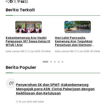
Facebook
Twitter
Pinterest
Mail
WhatsApp
Berita Terkait
Kakankemenag Alor Hadiri
Hari Lahir Pancasila,
A
Pelepasan 187 Siswa Kelas IX
Kemenag Alor Teguhkan
A
MTsN 1 Alor
Persatuan dan Harmoni
K
Keagamaan
A
Editor Lukman NM
•
3 Juni 2026
•
19 Dilihat
Editor Lukman NM
•
2 Juni 2026
•
30 Dilihat
E
Berita Populer
01
Penyerahan SK dan SPMT; Kakankemenag
Mengajak para ASN Cintai Pekerjaan dengan
Keikhlasan dan Ketulusan
19 Juni 2025
•
249 Dilihat