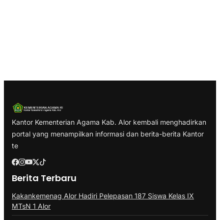
d
e
o
Kantor Kementerian Agama Kab. Alor kembali menghadirkan
portal yang menampilkan informasi dan berita-berita Kantor
te
Berita Terbaru
Kakankemenag Alor Hadiri Pelepasan 187 Siswa Kelas IX
MTsN 1 Alor