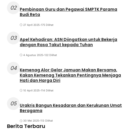
02
Pembinaan Guru dan Pegawai SMPTK Parama
Budi Reta
27 April 2025
•
175 Dilihat
03
Apel Kehadiran: ASN Diingatkan untuk Bekerja
dengan Rasa Takut kepada Tuhan
4 Agustus 2025
•
122 Dilihat
04
Kemenag Alor Gelar Jamuan Makan Bersama,
Kakan Kemenag Tekankan Pentingnya Menjaga
Hati dan Harga Diri
10 April 2025
•
114 Dilihat
05
Urakris Bangun Kesadaran dan Kerukunan Umat
Beragama
30 Mei 2025
•
113 Dilihat
Berita Terbaru