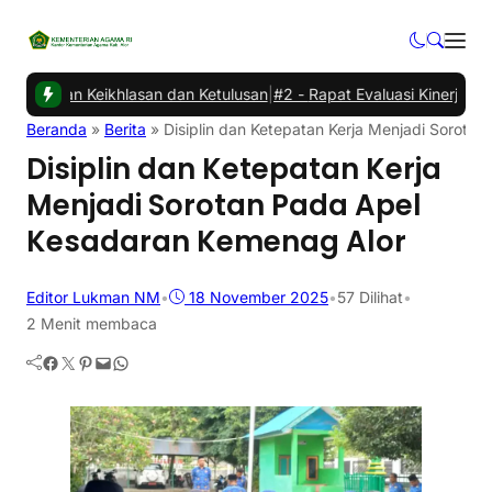
gan Keikhlasan dan Ketulusan
|
#2 -
Rapat Evaluasi Kinerja dan Ang
Beranda
»
Berita
»
Disiplin dan Ketepatan Kerja Menjadi Sorota
Disiplin dan Ketepatan Kerja
Menjadi Sorotan Pada Apel
Kesadaran Kemenag Alor
Editor Lukman NM
•
18 November 2025
•
57
Dilihat
•
2 Menit membaca
Facebook
Twitter
Pinterest
Mail
WhatsApp