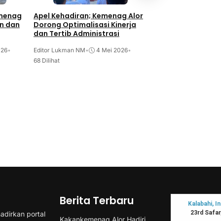
Hardiknas 2026, 
Kolaborasi dan P
emenag
Apel Kehadiran; Kemenag Alor
Strategis Pengaw
n dan
Dorong Optimalisasi Kinerja
Editor Lukman NM
•
2
dan Tertib Administrasi
74 Dilihat
026
•
Editor Lukman NM
•
4 Mei 2026
•
68 Dilihat
Berita Terbaru
adirkan portal
Kakankemenag Alor Hadiri