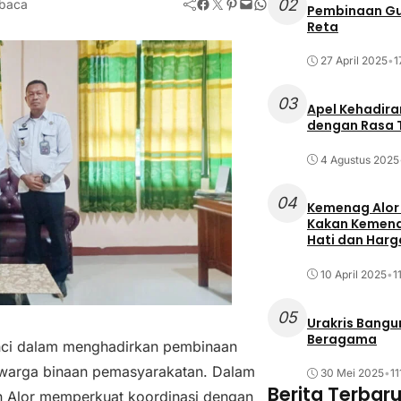
Facebook
Twitter
Pinterest
Mail
WhatsApp
02
baca
Pembinaan Gu
Reta
27 April 2025
•
1
03
Apel Kehadira
dengan Rasa 
4 Agustus 2025
04
Kemenag Alor
Kakan Kemena
Hati dan Harga
10 April 2025
•
1
05
Urakris Bang
Beragama
unci dalam menghadirkan pembinaan
 warga binaan pemasyarakatan. Dalam
30 Mei 2025
•
11
Berita Terbar
n Alor memperkuat koordinasi dengan