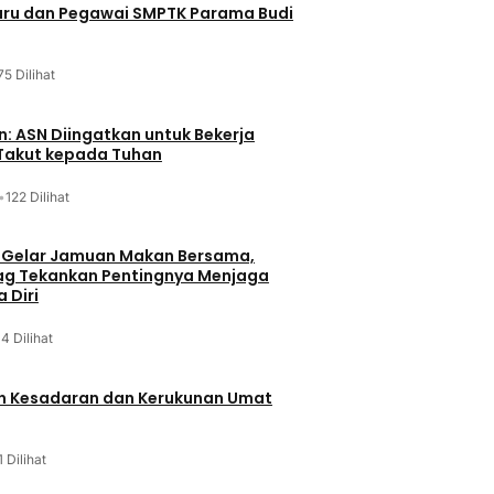
ru dan Pegawai SMPTK Parama Budi
75 Dilihat
n: ASN Diingatkan untuk Bekerja
Takut kepada Tuhan
•
122 Dilihat
 Gelar Jamuan Makan Bersama,
g Tekankan Pentingnya Menjaga
 Diri
14 Dilihat
un Kesadaran dan Kerukunan Umat
1 Dilihat
u