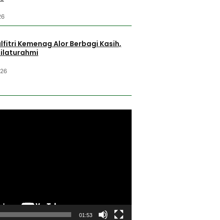
26
fitri Kemenag Alor Berbagi Kasih,
Silaturahmi
026
01:53