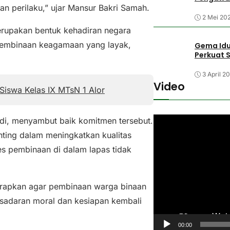
an perilaku,” ujar Mansur Bakri Samah.
2 Mei 20
rupakan bentuk kehadiran negara
pembinaan keagamaan yang layak,
Gema Idul
Perkuat 
3 April 2
Video
Siswa Kelas IX MTsN 1 Alor
andi, menyambut baik komitmen tersebut.
P
ing dalam meningkatkan kualitas
e
ses pembinaan di dalam lapas tidak
m
u
t
arapkan agar pembinaan warga binaan
a
sadaran moral dan kesiapan kembali
r
V
00:00