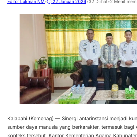
Editor Lukman NM
•
22 Januari 2026
•
32
Dilihat
•
2 Menit mem
Kalabahi (Kemenag) — Sinergi antarinstansi menjadi k
sumber daya manusia yang berkarakter, termasuk bagi
konteks tersebut, Kantor Kementerian Agama Kabupate