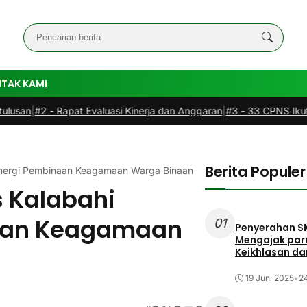
TAK KAMI
2 -
Rapat Evaluasi Kinerja dan Anggaran
|
#3 -
33 CPNS Ikuti Sosialis
Berita Populer
inergi Pembinaan Keagamaan Warga Binaan
 Kalabahi
naan Keagamaan
01
Penyerahan S
Mengajak par
Keikhlasan da
19 Juni 2025
•
24