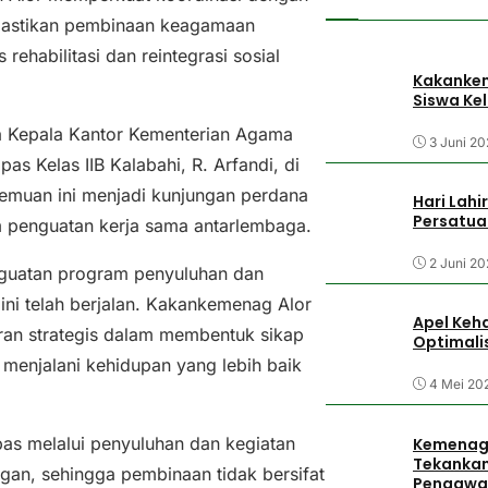
mastikan pembinaan keagamaan
ehabilitasi dan reintegrasi sosial
Kakankem
Siswa Kel
 Kepala Kantor Kementerian Agama
3 Juni 20
s Kelas IIB Kalabahi, R. Arfandi, di
temuan ini menjadi kunjungan perdana
Hari Lah
Persatu
m penguatan kerja sama antarlembaga.
2 Juni 20
guatan program penyuluhan dan
ni telah berjalan. Kakankemenag Alor
Apel Keh
n strategis dalam membentuk sikap
Optimalis
 menjalani kehidupan yang lebih baik
4 Mei 20
s melalui penyuluhan dan kegiatan
Kemenag 
Tekankan
gan, sehingga pembinaan tidak bersifat
Pengawa