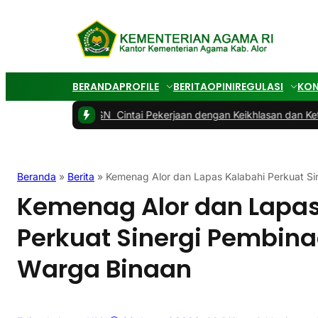
BERANDA
PROFILE
BERITA
OPINI
REGULASI
KON
k para ASN Cintai Pekerjaan dengan Keikhlasan dan Ketulusan
|
#
Beranda
»
Berita
»
Kemenag Alor dan Lapas Kalabahi Perkuat S
Kemenag Alor dan Lapas
Perkuat Sinergi Pembi
Warga Binaan