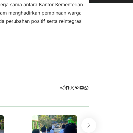
i
erja sama antara Kantor Kementerian
d
dalam menghadirkan pembinaan warga
e
da perubahan positif serta reintegrasi
o
Facebook
Twitter
Pinterest
Mail
WhatsApp
Kemenag Alor Gel