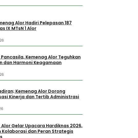
enag Alor Hadiri Pelepasan 187
as IX MTsN 1 Alor
26
ir Pancasila, Kemenag Alor Teguhkan
an dan Harmoni Keagamaan
26
adiran; Kemenag Alor Dorong
asi Kinerja dan Tertib Administrasi
26
Alor Gelar Upacara Hardiknas 2026,
 Kolaborasi dan Peran Strategis
s