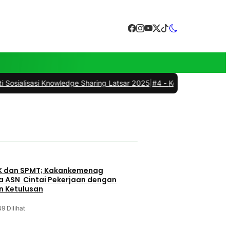
asi Knowledge Sharing Latsar 2025
|
#4 -
Kemenag Alor Gelar SKTT PP
K dan SPMT; Kakankemenag
a ASN Cintai Pekerjaan dengan
n Ketulusan
9 Dilihat