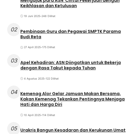
Mengajak para ASN Cintai Pekerjaan dengan
Keikhlasan dan Ketulusan
19 Juni 2025
•
248 Dilihat
02
Pembinaan Guru dan Pegawai SMPTK Parama
Budi Reta
27 April 2025
•
175 Dilihat
03
Apel Kehadiran: ASN Diingatkan untuk Bekerja
dengan Rasa Takut kepada Tuhan
4 Agustus 2025
•
122 Dilihat
04
Kemenag Alor Gelar Jamuan Makan Bersama,
Kakan Kemenag Tekankan Pentingnya Menjaga
Hati dan Harga Diri
10 April 2025
•
114 Dilihat
05
Urakris Bangun Kesadaran dan Kerukunan Umat