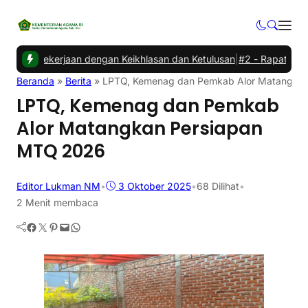
 Pekerjaan dengan Keikhlasan dan Ketulusan
|
#2 -
Rapat Evaluasi 
Beranda
»
Berita
»
LPTQ, Kemenag dan Pemkab Alor Matangka
LPTQ, Kemenag dan Pemkab
Alor Matangkan Persiapan
MTQ 2026
Editor Lukman NM
•
3 Oktober 2025
•
68
Dilihat
•
2 Menit membaca
Facebook
Twitter
Pinterest
Mail
WhatsApp