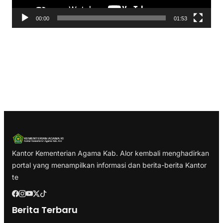
V
00:00
01:53
i
d
e
o
Kantor Kementerian Agama Kab. Alor kembali menghadirkan
portal yang menampilkan informasi dan berita-berita Kantor
te
Berita Terbaru