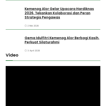
Kemenag Alor Gelar Upacara Hardiknas
2026, Tekankan Kolaborasi dan Peran
Strategis Pengawas
2 Mei 2026
Gema Idulfitri Kemenag Alor Berbagi Kasih,
Perkuat Silaturahmi
3 April 2026
Video
P
e
m
u
t
a
r