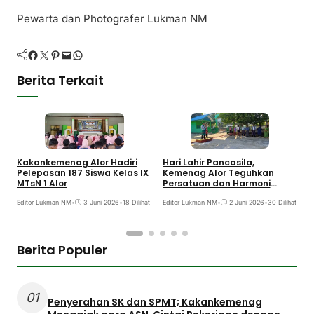
Pewarta dan Photografer Lukman NM
Facebook
Twitter
Pinterest
Mail
WhatsApp
Berita Terkait
Kakankemenag Alor Hadiri
Hari Lahir Pancasila,
A
Pelepasan 187 Siswa Kelas IX
Kemenag Alor Teguhkan
A
MTsN 1 Alor
Persatuan dan Harmoni
K
Keagamaan
A
Editor Lukman NM
•
3 Juni 2026
•
18 Dilihat
Editor Lukman NM
•
2 Juni 2026
•
30 Dilihat
E
Berita Populer
01
Penyerahan SK dan SPMT; Kakankemenag