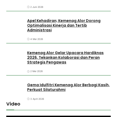
2 Juni 2026
Apel Kehadiran; Kemenag Alor Dorong
Optimalisasi Kinerja dan Tertib
Administrasi
4 Mei 2026
Kemenag Alor Gelar Upacara Hardiknas
2026, Tekankan Kolaborasi dan Peran
Strategis Pengawas
2 Mei 2026
Gema Idulfitri Kemenag Alor Berbagi Kasih,
Perkuat Silaturahmi
3 April 2026
Video