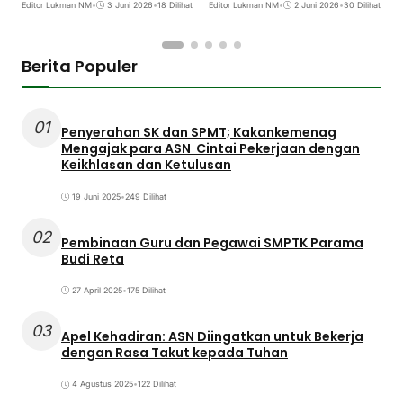
Editor Lukman NM
•
3 Juni 2026
•
18 Dilihat
Editor Lukman NM
•
2 Juni 2026
•
30 Dilihat
E
Berita Populer
01
Penyerahan SK dan SPMT; Kakankemenag
Mengajak para ASN Cintai Pekerjaan dengan
Keikhlasan dan Ketulusan
19 Juni 2025
•
249 Dilihat
02
Pembinaan Guru dan Pegawai SMPTK Parama
Budi Reta
27 April 2025
•
175 Dilihat
03
Apel Kehadiran: ASN Diingatkan untuk Bekerja
dengan Rasa Takut kepada Tuhan
4 Agustus 2025
•
122 Dilihat