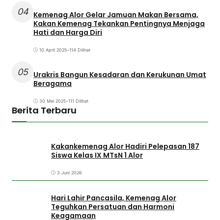
04
Kemenag Alor Gelar Jamuan Makan Bersama,
Kakan Kemenag Tekankan Pentingnya Menjaga
Hati dan Harga Diri
10 April 2025
•
114 Dilihat
05
Urakris Bangun Kesadaran dan Kerukunan Umat
Beragama
30 Mei 2025
•
111 Dilihat
Berita Terbaru
Kakankemenag Alor Hadiri Pelepasan 187
Siswa Kelas IX MTsN 1 Alor
3 Juni 2026
Hari Lahir Pancasila, Kemenag Alor
Teguhkan Persatuan dan Harmoni
Keagamaan