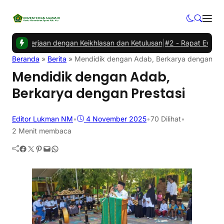
ekerjaan dengan Keikhlasan dan Ketulusan
|
#2 -
Rapat Evaluasi Ki
Beranda
»
Berita
»
Mendidik dengan Adab, Berkarya dengan Pre
Mendidik dengan Adab,
Berkarya dengan Prestasi
Editor Lukman NM
•
4 November 2025
•
70
Dilihat
•
2 Menit membaca
Facebook
Twitter
Pinterest
Mail
WhatsApp