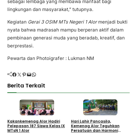
sebagai lembaga yang membawa manfaat bagi
lingkungan dan masyarakat,” tutupnya.
Kegiatan
Gerai 3 OSIM MTs Negeri 1 Alor
menjadi bukti
nyata bahwa madrasah mampu berperan aktif dalam
pembinaan generasi muda yang beradab, kreatif, dan
berprestasi.
Pewarta dan Photoigrafer : Lukman NM
Facebook
Twitter
Pinterest
Mail
WhatsApp
Berita Terkait
Kakankemenag Alor Hadiri
Hari Lahir Pancasila,
A
Pelepasan 187 Siswa Kelas IX
Kemenag Alor Teguhkan
A
MTsN 1 Alor
Persatuan dan Harmoni
K
Keagamaan
A