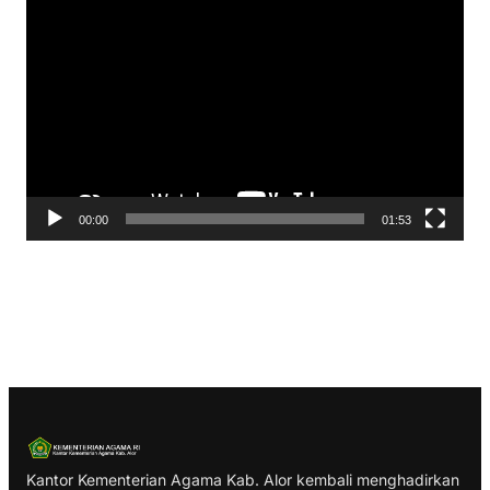
P
e
m
u
t
a
r
V
00:00
01:53
i
d
e
o
Kantor Kementerian Agama Kab. Alor kembali menghadirkan