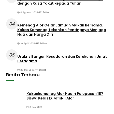
dengan Rasa Takut kepada Tuhan
4 Agustus 2025
•
121 Dilihat
04
Kemenag Alor Gelar Jamuan Makan Bersama,
Kakan Kemenag Tekankan Pentingnya Menjaga
Hati dan Harga Diri
10 April 2025
•
113 Dilihat
05
Urakris Bangun Kesadaran dan Kerukunan Umat
Beragama
30 Mei 2025
•
111 Dilihat
Berita Terbaru
Kakankemenag Alor Hadiri Pelepasan 187
Siswa Kelas IX MTsN 1 Alor
3 Juni 2026