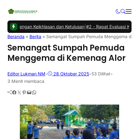
 dengan Keikhlasan dan Ketulusan
|
#2 -
Rapat Evaluasi Kinerja dan
Beranda
»
Berita
»
Semangat Sumpah Pemuda Menggema di Ke
Semangat Sumpah Pemuda
Menggema di Kemenag Alor
Editor Lukman NM
•
28 Oktober 2025
•
53
Dilihat
•
3 Menit membaca
Facebook
Twitter
Pinterest
Mail
WhatsApp