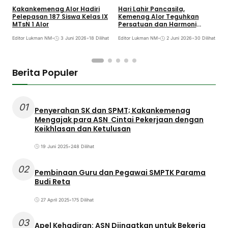
Kakankemenag Alor Hadiri
Hari Lahir Pancasila,
A
Pelepasan 187 Siswa Kelas IX
Kemenag Alor Teguhkan
A
MTsN 1 Alor
Persatuan dan Harmoni
K
Keagamaan
A
Editor Lukman NM
•
3 Juni 2026
•
18 Dilihat
Editor Lukman NM
•
2 Juni 2026
•
30 Dilihat
E
Berita Populer
01
Penyerahan SK dan SPMT; Kakankemenag
Mengajak para ASN Cintai Pekerjaan dengan
Keikhlasan dan Ketulusan
19 Juni 2025
•
248 Dilihat
02
Pembinaan Guru dan Pegawai SMPTK Parama
Budi Reta
27 April 2025
•
175 Dilihat
03
Apel Kehadiran: ASN Diingatkan untuk Bekerja